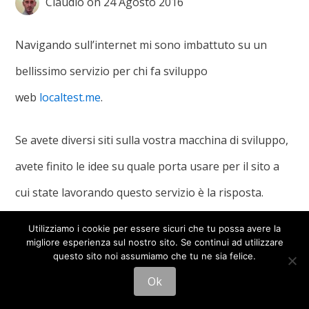
Claudio
on
24 Agosto 2016
Navigando sull’internet mi sono imbattuto su un
bellissimo servizio per chi fa sviluppo
web
localtest.me
.
Se avete diversi siti sulla vostra macchina di sviluppo,
avete finito le idee su quale porta usare per il sito a
cui state lavorando questo servizio è la risposta.
Utilizziamo i cookie per essere sicuri che tu possa avere la
migliore esperienza sul nostro sito. Se continui ad utilizzare
questo sito noi assumiamo che tu ne sia felice.
Ok
Powered by
WordPress
and
Cover