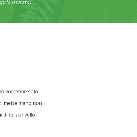
prio ispirato)
uno vorrebbe solo
e ci mette mano non
di terzo livello)