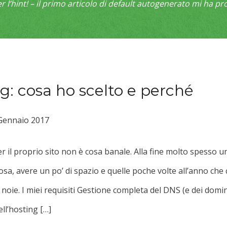
 l’hint! – il primo articolo di default autogenerato mi ha pro
ng: cosa ho scelto e perché
Gennaio 2017
er il proprio sito non è cosa banale. Alla fine molto spesso 
osa, avere un po’ di spazio e quelle poche volte all’anno ch
noie. I miei requisiti Gestione completa del DNS (e dei domini 
ll’hosting […]